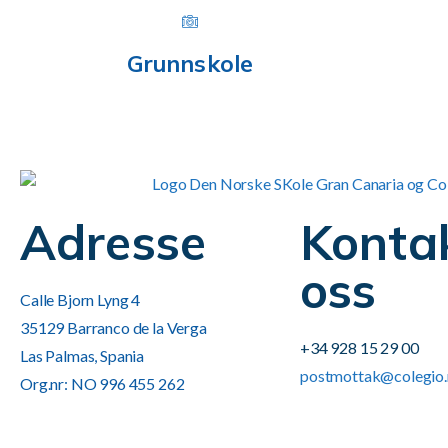
Grunnskole
Adresse
Konta
oss
Calle Bjorn Lyng 4
35129 Barranco de la Verga
+34 928 15 29 00
Las Palmas, Spania
postmottak@colegio
Org.nr: NO 996 455 262