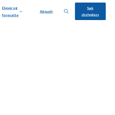
Elever og
Søk
Aktuelt
skoleplass
foresatte