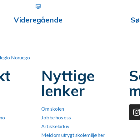
Videregående
Sø
kt
Nyttige
S
lenker
m
Om skolen
.no
Jobbe hos oss
Artikkelarkiv
Meld om utrygt skolemiljø her