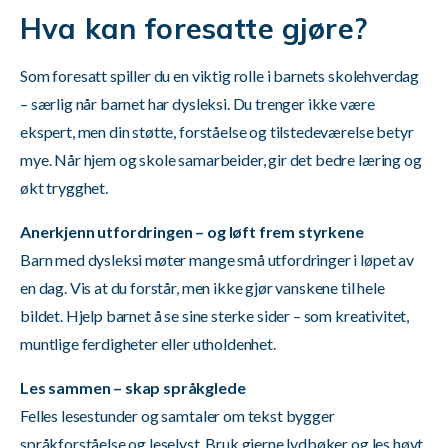
Hva kan foresatte gjøre?
Som foresatt spiller du en viktig rolle i barnets skolehverdag
– særlig når barnet har dysleksi. Du trenger ikke være
ekspert, men din støtte, forståelse og tilstedeværelse betyr
mye. Når hjem og skole samarbeider, gir det bedre læring og
økt trygghet.
Anerkjenn utfordringen – og løft frem styrkene
Barn med dysleksi møter mange små utfordringer i løpet av
en dag. Vis at du forstår, men ikke gjør vanskene til hele
bildet. Hjelp barnet å se sine sterke sider – som kreativitet,
muntlige ferdigheter eller utholdenhet.
Les sammen – skap språkglede
Felles lesestunder og samtaler om tekst bygger
språkforståelse og leselyst. Bruk gjerne lydbøker og les høyt