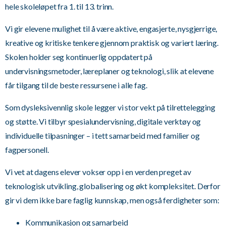
hele skoleløpet fra 1. til 13. trinn.
Vi gir elevene mulighet til å være aktive, engasjerte, nysgjerrige,
kreative og kritiske tenkere gjennom praktisk og variert læring.
Skolen holder seg kontinuerlig oppdatert på
undervisningsmetoder, læreplaner og teknologi, slik at elevene
får tilgang til de beste ressursene i alle fag.
Som dysleksivennlig skole legger vi stor vekt på tilrettelegging
og støtte. Vi tilbyr spesialundervisning, digitale verktøy og
individuelle tilpasninger – i tett samarbeid med familier og
fagpersonell.
Vi vet at dagens elever vokser opp i en verden preget av
teknologisk utvikling, globalisering og økt kompleksitet. Derfor
gir vi dem ikke bare faglig kunnskap, men også ferdigheter som:
Kommunikasjon og samarbeid