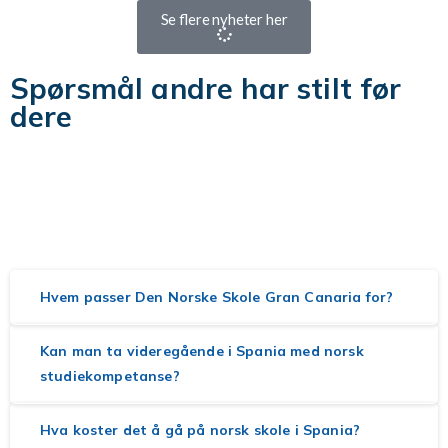
Se flere nyheter her
Spørsmål andre har stilt før
dere
Vurderer dere norsk skole i Spania? Her finner du svar
på de vanligste spørsmålene om opptak, oppstart og
hvordan det er å være elev ved Den Norske Skole Gran
Canaria.
Hvem passer Den Norske Skole Gran Canaria for?
Kan man ta videregående i Spania med norsk
studiekompetanse?
Hva koster det å gå på norsk skole i Spania?