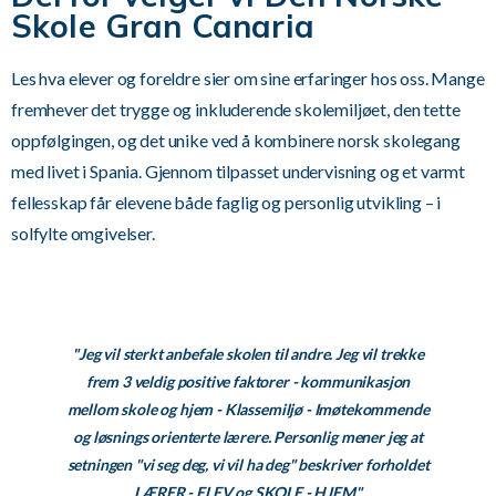
Skole Gran Canaria
Les hva elever og foreldre sier om sine erfaringer hos oss. Mange
fremhever det trygge og inkluderende skolemiljøet, den tette
oppfølgingen, og det unike ved å kombinere norsk skolegang
med livet i Spania. Gjennom tilpasset undervisning og et varmt
fellesskap får elevene både faglig og personlig utvikling – i
solfylte omgivelser.
"Jeg vil sterkt anbefale skolen til andre. Jeg vil trekke
frem 3 veldig positive faktorer - kommunikasjon
mellom skole og hjem - Klassemiljø - Imøtekommende
og løsnings orienterte lærere. Personlig mener jeg at
setningen "vi seg deg, vi vil ha deg" beskriver forholdet
LÆRER - ELEV og SKOLE - HJEM"