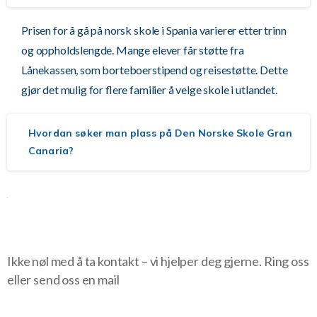
Prisen for å gå på norsk skole i Spania varierer etter trinn
og oppholdslengde. Mange elever får støtte fra
Lånekassen, som borteboerstipend og reisestøtte. Dette
gjør det mulig for flere familier å velge skole i utlandet.
Hvordan søker man plass på Den Norske Skole Gran
Canaria?
Finner du ikke det du lurer på?
Ikke nøl med å ta kontakt – vi hjelper deg gjerne. Ring oss
eller send oss en mail
+34 928 15 29 00