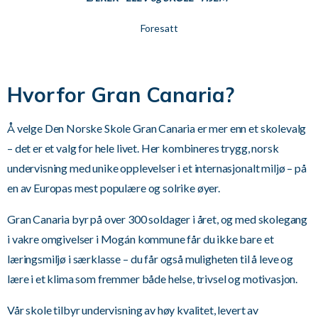
Foresatt
Hvorfor Gran Canaria?
Å velge Den Norske Skole Gran Canaria er mer enn et skolevalg
– det er et valg for hele livet. Her kombineres trygg, norsk
undervisning med unike opplevelser i et internasjonalt miljø – på
en av Europas mest populære og solrike øyer.
Gran Canaria byr på over 300 soldager i året, og med skolegang
i vakre omgivelser i Mogán kommune får du ikke bare et
læringsmiljø i særklasse – du får også muligheten til å leve og
lære i et klima som fremmer både helse, trivsel og motivasjon.
Vår skole tilbyr undervisning av høy kvalitet, levert av