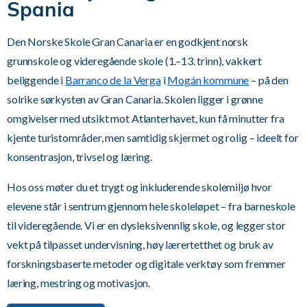
Spania
Den Norske Skole Gran Canaria er en godkjent norsk
grunnskole og videregående skole (1.–13. trinn), vakkert
beliggende i
Barranco de la Verga
i
Mogán kommune
– på den
solrike sørkysten av Gran Canaria. Skolen ligger i grønne
omgivelser med utsikt mot Atlanterhavet, kun få minutter fra
kjente turistområder, men samtidig skjermet og rolig – ideelt for
konsentrasjon, trivsel og læring.
Hos oss møter du et trygt og inkluderende skolemiljø hvor
elevene står i sentrum gjennom hele skoleløpet – fra barneskole
til videregående. Vi er en dysleksivennlig skole, og legger stor
vekt på tilpasset undervisning, høy lærertetthet og bruk av
forskningsbaserte metoder og digitale verktøy som fremmer
læring, mestring og motivasjon.