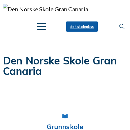
Søk skoleplass
Velkommen til
Den Norske Skole Gran
Canaria
Fokus på kvalitet og elevsentrert læringsopplevelse – i solen
Grunnskole