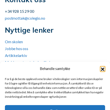
+34 928 15 29 00
postmottak@colegio.no
Nyttige lenker
Om skolen
Jobbe hos oss
Artikkelarkiv
Meld om utrygt skolemiljø her
Behandle samtykke
Personvernerklæring
Sosiale medier
For å gi de beste opplevelsene bruker vi teknologier som informasjonskapsler
for å lagre og/eller få tilgang til enhetsinformasjon. Å samtykke til disse
teknologiene vil la oss behandle data som nettleseratferd eller unike ID-er på
dette nettstedet. Ikke å samtykke eller trekke tilbake samtykket kan ha negativ
innvirkning på enkelte egenskaper og funksjoner.
© 2025 Den Norske Skole Gran Canaria