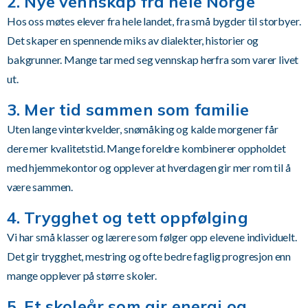
2. Nye vennskap fra hele Norge
Hos oss møtes elever fra hele landet, fra små bygder til storbyer.
Det skaper en spennende miks av dialekter, historier og
bakgrunner. Mange tar med seg vennskap herfra som varer livet
ut.
3. Mer tid sammen som familie
Uten lange vinterkvelder, snømåking og kalde morgener får
dere mer kvalitetstid. Mange foreldre kombinerer oppholdet
med hjemmekontor og opplever at hverdagen gir mer rom til å
være sammen.
4. Trygghet og tett oppfølging
Vi har små klasser og lærere som følger opp elevene individuelt.
Det gir trygghet, mestring og ofte bedre faglig progresjon enn
mange opplever på større skoler.
5. Et skoleår som gir energi og