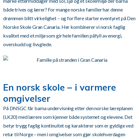
mørke ettermiddager med sol, sjø og et skolemiljø der barna
både trives og lærer? For mange norske familier har denne
drømmen blitt virkelighet – og for flere starter eventyret på Den
Norske Skole Gran Canaria. Her kombinerer vi norsk faglig
kvalitet med et miljø som gir hele familien påfyll av energi,
overskudd og livsglede.
En norsk skole – i varmere
omgivelser
På DNSGC får barna undervisning etter den norske læreplanen
(LK20) med lærere som kjenner både systemet og elevene. Det
betyr trygg faglig kontinuitet og karakterer som er gyldige ved
retur til Norge – men i omgivelser som gjør skolehverdagen