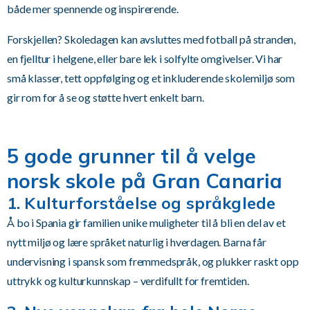
både mer spennende og inspirerende.
Forskjellen? Skoledagen kan avsluttes med fotball på stranden,
en fjelltur i helgene, eller bare lek i solfylte omgivelser. Vi har
små klasser, tett oppfølging og et inkluderende skolemiljø som
gir rom for å se og støtte hvert enkelt barn.
5 gode grunner til å velge
norsk skole på Gran Canaria
1. Kulturforståelse og språkglede
Å bo i Spania gir familien unike muligheter til å bli en del av et
nytt miljø og lære språket naturlig i hverdagen. Barna får
undervisning i spansk som fremmedspråk, og plukker raskt opp
uttrykk og kulturkunnskap – verdifullt for fremtiden.