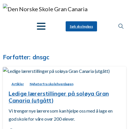
Søk skoleplass
Forfatter:
dnsgc
-
Artikler
Nyheter fra skolehverdagen
Ledige lærerstillinger på soløya Gran
Canaria (utgått)
Vi trenger nye lærere som kan hjelpe oss med å lage en
god skole for våre over 200 elever.