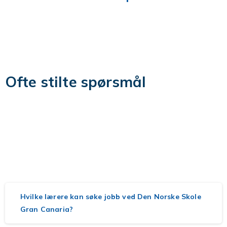
FAQ
Ofte stilte spørsmål
Mange som vurderer å jobbe hos oss lurer på hvordan
hverdagen fungerer når man flytter til Gran Canaria.
Her får du svar på vanlige spørsmål om arbeidshverdag,
lønn, bolig, fritid og trygghet – basert på erfaringene til
ansatte som allerede har tatt steget.
Hvilke lærere kan søke jobb ved Den Norske Skole
Gran Canaria?