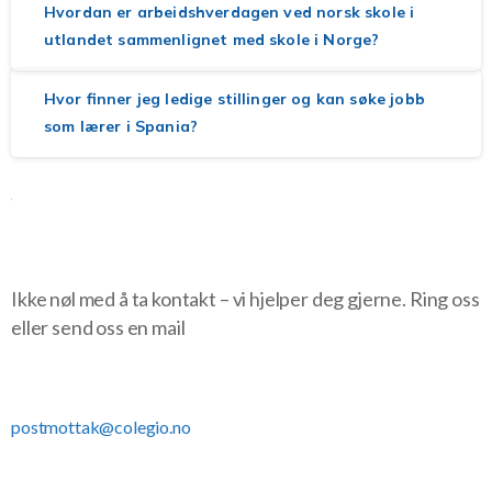
Hvordan er arbeidshverdagen ved norsk skole i
utlandet sammenlignet med skole i Norge?
Hvor finner jeg ledige stillinger og kan søke jobb
som lærer i Spania?
Finner du ikke det du lurer på?
Ikke nøl med å ta kontakt – vi hjelper deg gjerne. Ring oss
eller send oss en mail
+34 928 15 29 00
postmottak@colegio.no