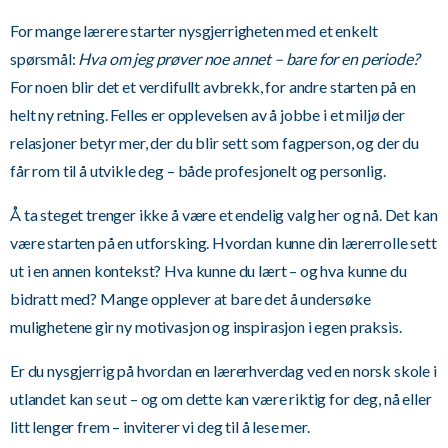
For mange lærere starter nysgjerrigheten med et enkelt
spørsmål:
Hva om jeg prøver noe annet – bare for en periode?
For noen blir det et verdifullt avbrekk, for andre starten på en
helt ny retning. Felles er opplevelsen av å jobbe i et miljø der
relasjoner betyr mer, der du blir sett som fagperson, og der du
får rom til å utvikle deg – både profesjonelt og personlig.
Å ta steget trenger ikke å være et endelig valg her og nå. Det kan
være starten på en utforsking. Hvordan kunne din lærerrolle sett
ut i en annen kontekst? Hva kunne du lært – og hva kunne du
bidratt med? Mange opplever at bare det å undersøke
mulighetene gir ny motivasjon og inspirasjon i egen praksis.
Er du nysgjerrig på hvordan en lærerhverdag ved en norsk skole i
utlandet kan se ut – og om dette kan være riktig for deg, nå eller
litt lenger frem – inviterer vi deg til å lese mer.