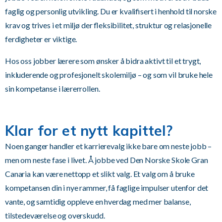
faglig og personlig utvikling. Du er kvalifisert i henhold til norske
krav og trives i et miljø der fleksibilitet, struktur og relasjonelle
ferdigheter er viktige.
Hos oss jobber lærere som ønsker å bidra aktivt til et trygt,
inkluderende og profesjonelt skolemiljø – og som vil bruke hele
sin kompetanse i lærerrollen.
Klar for et nytt kapittel?
Noen ganger handler et karrierevalg ikke bare om neste jobb –
men om neste fase i livet. Å jobbe ved Den Norske Skole Gran
Canaria kan være nettopp et slikt valg. Et valg om å bruke
kompetansen din i nye rammer, få faglige impulser utenfor det
vante, og samtidig oppleve en hverdag med mer balanse,
tilstedeværelse og overskudd.