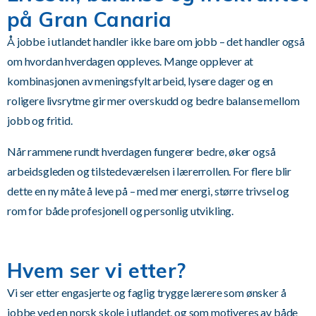
på Gran Canaria
Å jobbe i utlandet handler ikke bare om jobb – det handler også
om hvordan hverdagen oppleves. Mange opplever at
kombinasjonen av meningsfylt arbeid, lysere dager og en
roligere livsrytme gir mer overskudd og bedre balanse mellom
jobb og fritid.
Når rammene rundt hverdagen fungerer bedre, øker også
arbeidsgleden og tilstedeværelsen i lærerrollen. For flere blir
dette en ny måte å leve på – med mer energi, større trivsel og
rom for både profesjonell og personlig utvikling.
Hvem ser vi etter?
Vi ser etter engasjerte og faglig trygge lærere som ønsker å
jobbe ved en norsk skole i utlandet, og som motiveres av både